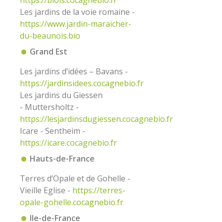
https://blois.cocagnebio.fr
Les jardins de la voie romaine -
https://www.jardin-maraicher-
du-beaunois.bio
Grand Est
Les jardins d’idées – Bavans -
https
://
jardinsidees.cocagnebio.fr
Les jardins du Giessen
- Muttersholtz -
https://lesjardinsdugiessen.cocagnebio.fr
Icare - Sentheim -
https://icare.cocagnebio.fr
Hauts-de-France
Terres d’Opale et de Gohelle -
Vieille Eglise -
https://terres-
opale-gohelle.cocagnebio.fr
Ile-de-France